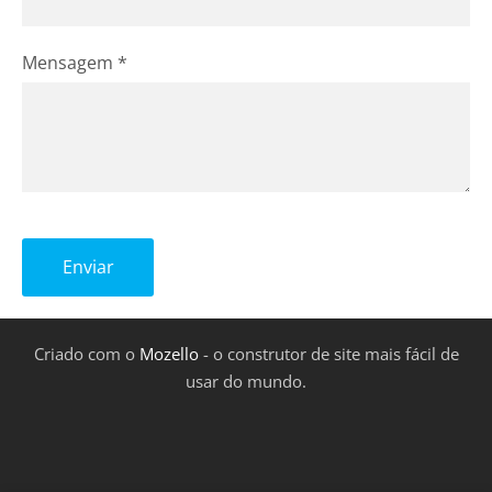
Mensagem
*
Criado com o
Mozello
- o construtor de site mais fácil de
usar do mundo.